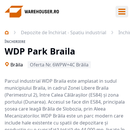
Des
Depozite de închiriat - Spațiu industrial
Închi
ÎNCHIRIERE
WDP Park Braila
Brăila
Oferta Nr. 6WPW+4C Brăila
Parcul industrial WDP Braila este amplasat in sudul
municipiului Braila, in cadrul Zonei Libere Braila
(Perimestrul 2), între Calea Călărașilor (E584) și zona
portului (Dunarea). Accesul se face din E584, principala
șosea care leagă Brăila de Slobozia, prin Aleea
Mecanizatorilor. WDP Brăila este un parc modern care
include hale existente cu spatii de depozitare și
producție cu o suprafață totală de 44.000 mp, livrate în