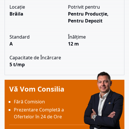
Locație
Potrivit pentru
Brăila
Pentru Producție,
Pentru Depozit
Standard
Înălțime
A
12 m
Capacitate de Încărcare
5 t/mp
Vă Vom Consilia
Fără Comision
Prezentare Completă a
Ofertelor în 24 de Ore