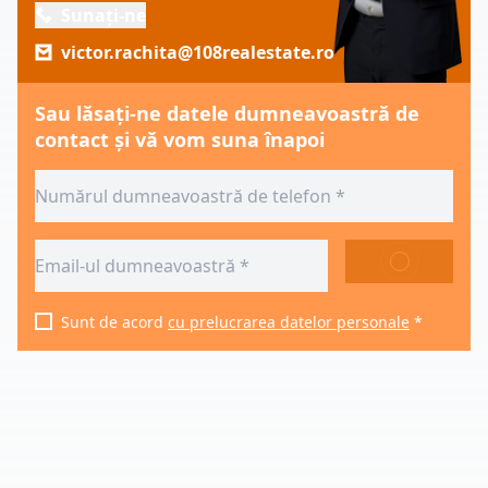
Sunați-ne
victor.rachita@108realestate.ro
Sau lăsați-ne datele dumneavoastră de
contact și vă vom suna înapoi
TRIMITE
Sunt de acord
cu prelucrarea datelor personale
*