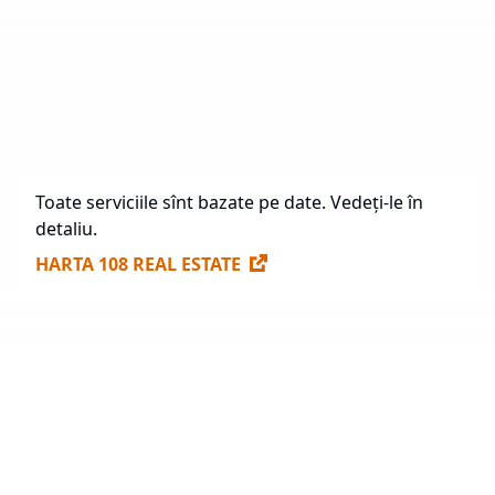
În Construcție
20.717 mp
Construcție Viitoare
404.879 mp
Spații Disponibile pentru Închiriere
74.096 mp
Toate serviciile sînt bazate pe date. Vedeți-le în
detaliu.
HARTA 108 REAL ESTATE