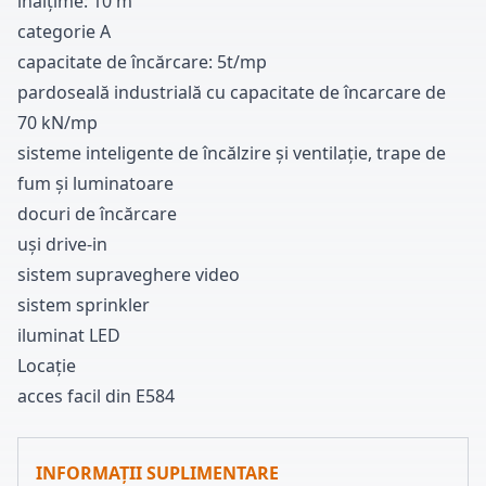
înălțime
:
1
0
m
categorie A
capacitate de încărcare
:
5t/mp
pardoseală industrială cu capacitate de încarcare de
7
0
kN/mp
sisteme inteligente de încălzire și ventilație
,
trape de
fum și luminatoare
docuri de încărcare
uși drive-in
sistem supraveghere video
sistem sprinkler
iluminat LED
Locație
acces facil din E
5
8
4
INFORMAȚII SUPLIMENTARE