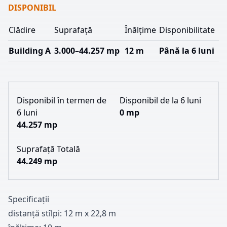
DISPONIBIL
Clădire
Suprafață
Înălțime
Disponibilitate
Building A
3.000–44.257 mp
12 m
Până la 6 luni
Disponibil în termen de
Disponibil de la 6 luni
6 luni
0 mp
44.257 mp
Suprafață Totală
44.249 mp
Specificații
distanță stîlpi
:
1
2
m x
2
2
,
8
m