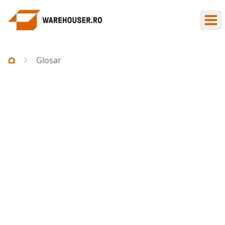
Des
Glosar