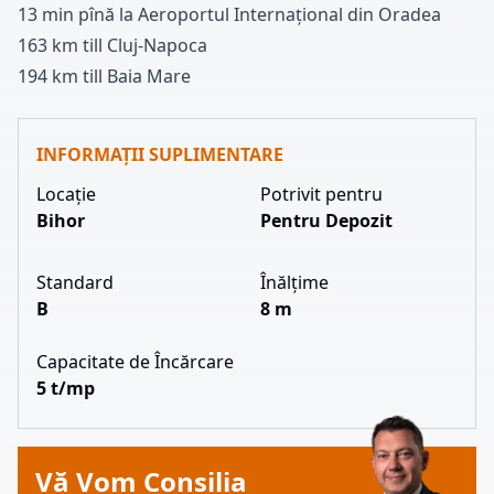
1
3
min pînă la Aeroportul Internațional din Oradea
1
6
3
km till Cluj-Napoca
1
9
4
km till Baia Mare
INFORMAȚII SUPLIMENTARE
Locație
Potrivit pentru
Bihor
Pentru Depozit
Standard
Înălțime
B
8 m
Capacitate de Încărcare
5 t/mp
Vă Vom Consilia