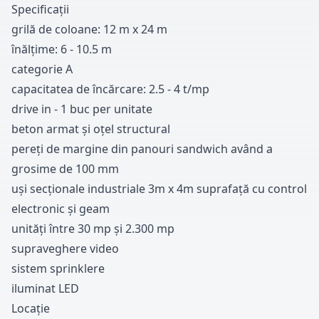
Specificații
grilă de coloane
:
1
2
m x
2
4
m
înălțime
:
6
-
1
0
.
5
m
categorie A
capacitatea de încărcare
:
2
.
5
-
4
t/mp
drive in
-
1
buc per unitate
beton armat și oțel structural
pereți de margine din panouri sandwich având a
grosime de
1
0
0
mm
uși secționale industriale
3m x
4m suprafață cu control
electronic și geam
unități între
3
0
mp și
2
.
3
0
0
mp
supraveghere video
sistem sprinklere
iluminat LED
Locație