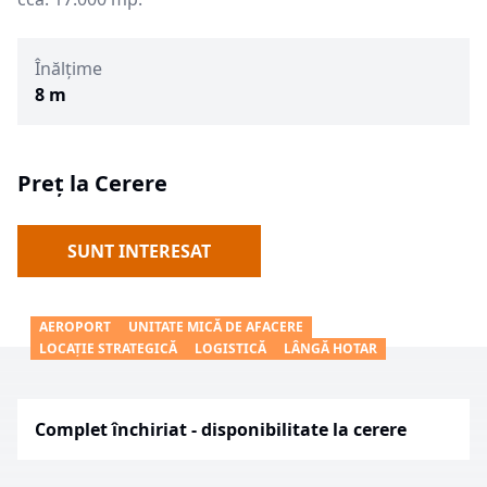
Înălțime
8 m
Preț la Cerere
SUNT INTERESAT
AEROPORT
UNITATE MICĂ DE AFACERE
LOCAȚIE STRATEGICĂ
LOGISTICĂ
LÂNGĂ HOTAR
Complet închiriat - disponibilitate la cerere