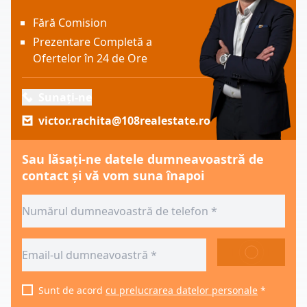
Fără Comision
Prezentare Completă a
Ofertelor în 24 de Ore
Sunați-ne
victor.rachita@108realestate.ro
Sau lăsați-ne datele dumneavoastră de
contact și vă vom suna înapoi
TRIMITE
Sunt de acord
cu prelucrarea datelor personale
*