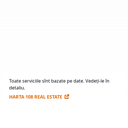
Număr de Parcuri Industriale
20
Suprafață Totală
570.087 mp
În Construcție
0 mp
Construcție Viitoare
182.649 mp
Spații Disponibile pentru Închiriere
87.937 mp
Toate serviciile sînt bazate pe date. Vedeți-le în
detaliu.
HARTA 108 REAL ESTATE