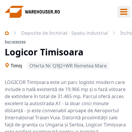
Des
Depozite de închiriat - Spațiu industrial
Închi
ÎNCHIRIERE
Logicor Timisoara
Timiş
Oferta Nr. Q9J2+WR Remetea Mare
LOGICOR Timișoara este un parc logistic modern care
include o hală existentă de 19.966 mp și o fază viitoare
de extindere în total de 31.465 mp. Parcul oferă acces
excelent la autostrada A1 - la doar cinci minute
distanță - și este convenabil aproape de Aeroportul
Internațional Traian Vuia. Datorită proximității sale
față de granița cu Ungaria și Serbia, Logicor Timișoara
este perfect poziționată pentru o logistică