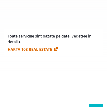
Construcție Viitoare
1.165.947,48 mp
Spații Disponibile pentru Închiriere
704.173 mp
Toate serviciile sînt bazate pe date. Vedeți-le în
detaliu.
HARTA 108 REAL ESTATE