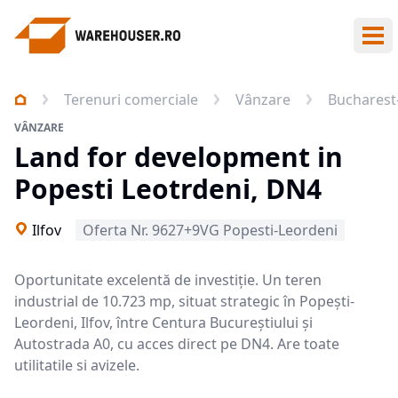
Des
Terenuri comerciale
Vânzare
Bucharest-
VÂNZARE
Land for development in
Popesti Leotrdeni, DN4
Ilfov
Oferta Nr. 9627+9VG Popesti-Leordeni
Oportunitate excelentă de investiție. Un teren
industrial de 10.723 mp, situat strategic în Popești-
Leordeni, Ilfov, între Centura Bucureștiului și
Autostrada A0, cu acces direct pe DN4. Are toate
utilitatile si avizele.