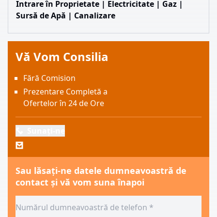
Intrare în Proprietate | Electricitate | Gaz |
Sursă de Apă | Canalizare
Vă Vom Consilia
Fără Comision
Prezentare Completă a
Ofertelor în 24 de Ore
Sunați-ne
Sau lăsați-ne datele dumneavoastră de
contact și vă vom suna înapoi