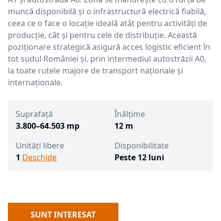
muncă disponibilă și o infrastructură electrică fiabilă,
ceea ce o face o locație ideală atât pentru activități de
producție, cât și pentru cele de distribuție. Această
poziționare strategică asigură acces logistic eficient în
tot sudul României și, prin intermediul autostrăzii A0,
la toate rutele majore de transport naționale și
internaționale.
Suprafață
Înălțime
3.800–64.503 mp
12 m
Unități libere
Disponibilitate
1
Deschide
Peste 12 luni
SUNT INTERESAT