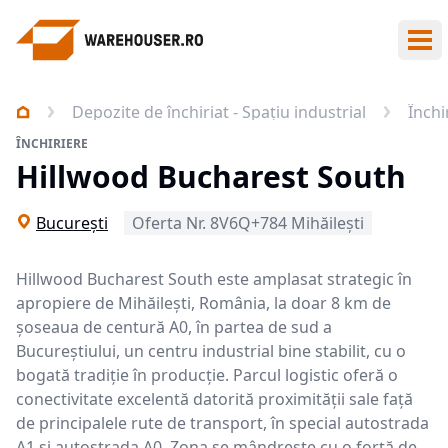
Des
Depozite de închiriat - Spațiu industrial
Închi
ÎNCHIRIERE
Hillwood Bucharest South
Bucureşti
Oferta Nr. 8V6Q+784 Mihăilești
Hillwood Bucharest South este amplasat strategic în
apropiere de Mihăilești, România, la doar 8 km de
șoseaua de centură A0, în partea de sud a
Bucureștiului, un centru industrial bine stabilit, cu o
bogată tradiție în producție. Parcul logistic oferă o
conectivitate excelentă datorită proximității sale față
de principalele rute de transport, în special autostrada
A1 și autostrada A0. Zona se mândrește cu o forță de