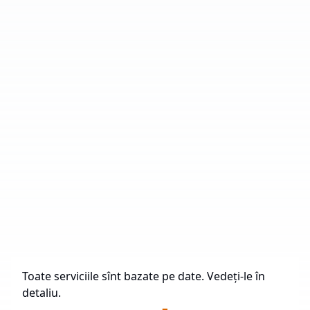
Număr de Parcuri Industriale
43
Suprafață Totală
2.985.031 mp
În Construcție
100.234 mp
Construcție Viitoare
1.165.947,48 mp
Spații Disponibile pentru Închiriere
704.173 mp
Toate serviciile sînt bazate pe date. Vedeți-le în
detaliu.