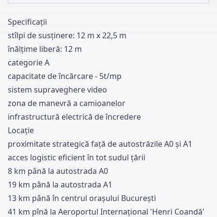
Specificații
stîlpi de susținere
:
1
2
m x
2
2
,
5
m
înălțime liberă
:
1
2
m
categorie A
capacitate de încărcare
-
5t/mp
sistem supraveghere video
zona de manevră a camioanelor
infrastructură electrică de încredere
Locație
proximitate strategică față de autostrăzile A
0
și A
1
acces logistic eficient în tot sudul țării
8 km până la autostrada A
0
1
9
km până la autostrada A
1
1
3
km până în centrul orașului București
4
1
km pînă la Aeroportul Internațional
'Henri Coandă
'