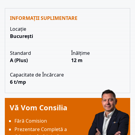
INFORMAȚII SUPLIMENTARE
Locație
Bucureşti
Standard
Înălțime
A (Plus)
12 m
Capacitate de Încărcare
6 t/mp
Vă Vom Consilia
Fără Comision
Prezentare Completă a