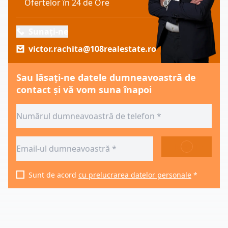
Ofertelor în 24 de Ore
Sunați-ne
victor.rachita@108realestate.ro
Sau lăsați-ne datele dumneavoastră de
contact și vă vom suna înapoi
TRIMITE
Sunt de acord
cu prelucrarea datelor personale
*