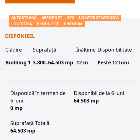
AUTOSTRADĂ
AEROPORT
BTS
LOCAȚIE STRATEGICĂ
LOGISTICĂ
PRODUCȚIE
PREMIUM
DISPONIBIL
Clădire
Suprafață
Înălțime
Disponibilitate
Building 1
3.800–64.503 mp
12 m
Peste 12 luni
Disponibil în termen de
Disponibil de la 6 luni
6 luni
64.503 mp
0 mp
Suprafață Totală
64.503 mp