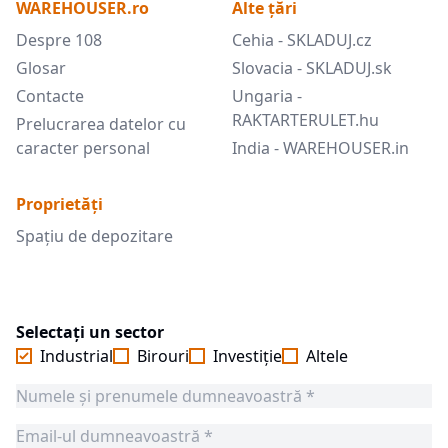
WAREHOUSER.ro
Alte țări
Despre 108
Cehia - SKLADUJ.cz
Glosar
Slovacia - SKLADUJ.sk
Contacte
Ungaria -
RAKTARTERULET.hu
Prelucrarea datelor cu
caracter personal
India - WAREHOUSER.in
Proprietăți
Spațiu de depozitare
Selectați un sector
Industrial
Birouri
Investiție
Altele